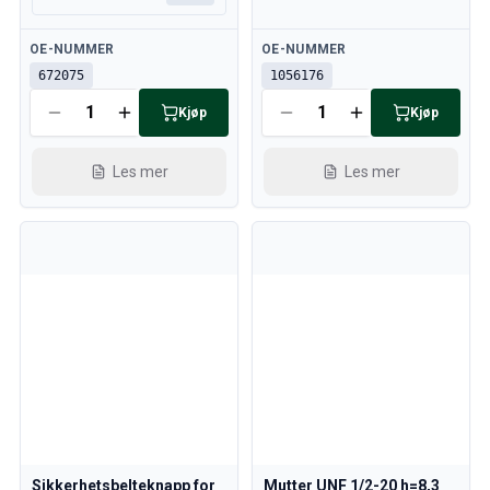
Tilgjengelig
Tilgjengelig
OE-NUMMER
OE-NUMMER
672075
1056176
Kjøp
Kjøp
Les mer
Les mer
Sikkerhetsbelteknapp for
Mutter UNF 1/2-20 h=8,3