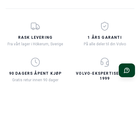
RASK LEVERING
1 ÅRS GARANTI
Fra vårt lager i Hökerum, Sverige
På alle deler til din Volvo
90 DAGERS ÅPENT KJØP
VOLVO-EKSPERTISE SIDEN
1999
Gratis retur innen 90 dager
Vi er her for deg og din Volvo