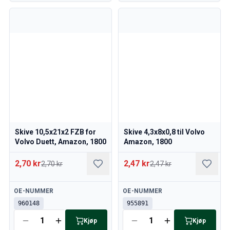
Skive 10,5x21x2 FZB for
Skive 4,3x8x0,8 til Volvo
Volvo Duett, Amazon, 1800
Amazon, 1800
2,70 kr
2,47 kr
2,70 kr
2,47 kr
Tilgjengelig
Tilgjengelig
OE-NUMMER
OE-NUMMER
960148
955891
Kjøp
Kjøp