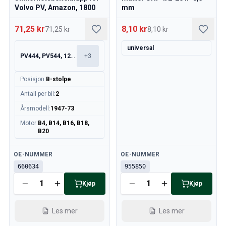
Volvo PV, Amazon, 1800
mm
71,25 kr
8,10 kr
71,25 kr
8,10 kr
universal
PV444, PV544, 120, 130
+
3
Posisjon
:
B-stolpe
Antall per bil
:
2
Årsmodell
:
1947-73
Motor
:
B4, B14, B16, B18,
B20
Tilgjengelig
Tilgjengelig
OE-NUMMER
OE-NUMMER
660634
955850
Kjøp
Kjøp
Les mer
Les mer