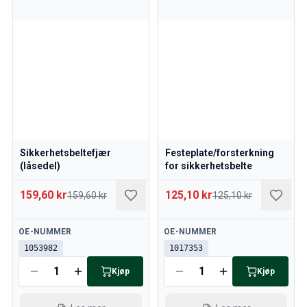
Kjølesystem
Drivlinje
Gassregulering
Chassis & Styring
Varmesystem & AC
Tilbehør & Øvrig
Karosseri
Interiør
Kampanje
Sikkerhetsbeltefjær
Festeplate/forsterkning
Månedens kampanje
(låsedel)
for sikkerhetsbelte
159,60 kr
125,10 kr
159,60 kr
125,10 kr
Tilgjengelig
Tilgjengelig
OE-NUMMER
OE-NUMMER
1053982
1017353
Kjøp
Kjøp