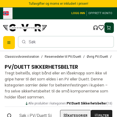
Skip to main content
Tullavgifter og moms er inkludert i prisen!
LOGG INN
OPPRETT KONTO
Alle reservedeler
Classicvolvorestoration
Reservedeler til PV/Duett
Øvrig PV/Duett
PV
Bremser
PV/DUETT SIKKERHETSBELTER
Reservedeler til PV/Duett
PV/Duett Bremssystem
Tregt beltelås, slapt bånd eller en låseknapp som ikke vil
PV/Duett Drivstoff/avgassystem
gripe hører til det som eldes i en PV eller Duett. Denne
PV/Duett Elsystem
kategorien samler deler for belteinnfestingen i kupéen –
fra selve sikkerhetsbeltet til de små komponentene som
PV/Duett Forstilling
holder låset sammen.
PV/Duett Interiør
PV/Duett Karosseri
Alle produkter i kategorien:
PV/Duett Sikkerhetsbelter
(
18
)
PV/Duett Kraftoverføring/bakaksel
PV/Duett Kjølesystem
KATEGORIER
FILTER