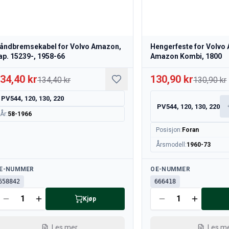
åndbremsekabel for Volvo Amazon,
Hengerfeste for Volvo
ap. 15239-, 1958-66
Amazon Kombi, 1800
34,40 kr
130,90 kr
134,40 kr
130,90 kr
PV544, 120, 130, 220
PV544, 120, 130, 220
År
:
58-1966
Posisjon
:
Foran
Årsmodell
:
1960-73
lgjengelig
Tilgjengelig
E-NUMMER
OE-NUMMER
658842
666418
Kjøp
Les mer
Les m