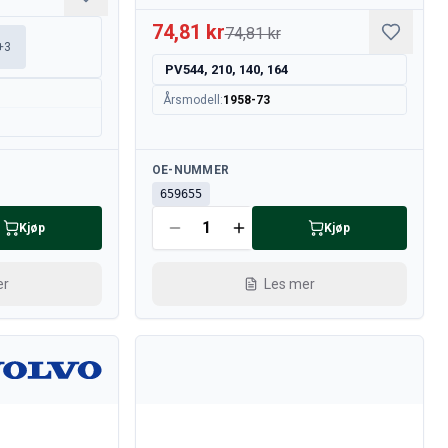
74,81 kr
74,81 kr
+
3
PV544, 210, 140, 164
Årsmodell
:
1958-73
Tilgjengelig
OE-NUMMER
659655
Kjøp
Kjøp
er
Les mer