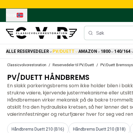
Skip to main content
Norsk
ALLE RESERVEDELER
PV/DUETT
AMAZON
1800
140/164
Alle reservedeler
Classicvolvorestoration
Reservedeler til PV/Duett
PV/Duett Bremssy
Bremser
PV/DUETT HÅNDBREMS
Reservedeler til PV/Duett
PV/Duett Bremssystem
En slakk parkeringsbrems som ikke holder bilen i bak
PV/Duett Drivstoff/avgassystem
strukne vaiere, kjervende justermekanisme eller utsli
PV/Duett Elsystem
Håndbremsen virker mekanisk på de bakre trommelb
PV/Duett Forstilling
atskilt fra den hydrauliske kretsen, så her lønner det 
PV/Duett Interiør
vaierinnfestninger og returfjærer hver for seg ved re
PV/Duett Karosseri
PV/Duett Kraftoverføring/bakaksel
Håndbrems Duett 210 (B16)
Håndbrems Duett 210 (B18)
PV/Duett Kjølesystem