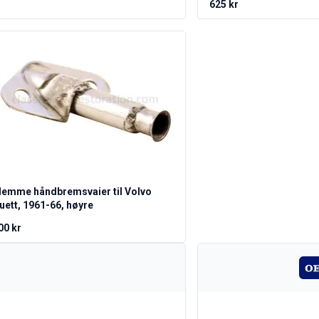
625 kr
lemme håndbremsvaier til Volvo
uett, 1961-66, høyre
00 kr