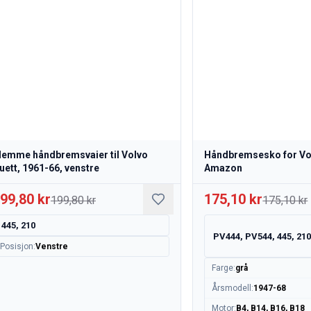
lemme håndbremsvaier til Volvo
Håndbremsesko for Vol
uett, 1961-66, venstre
Amazon
99,80 kr
175,10 kr
199,80 kr
175,10 kr
445, 210
PV444, PV544, 445, 21
Posisjon
:
Venstre
Farge
:
grå
Årsmodell
:
1947-68
Motor
:
B4, B14, B16, B18