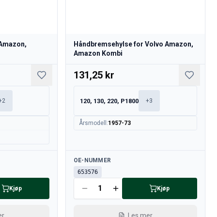
 Amazon,
Håndbremsehylse for Volvo Amazon,
Amazon Kombi
131,25 kr
120, 130, 220, P1800
+
2
+
3
Årsmodell
:
1957-73
Tilgjengelig
OE-NUMMER
653576
Kjøp
Kjøp
er
Les mer