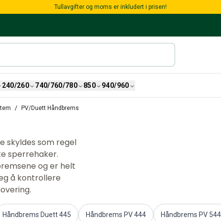
Tullavgifter og moms er inkludert i prisen!
240/260
740/760/780
850
940/960
stem
PV/Duett Håndbrems
ke skyldes som regel
tte sperrehaker.
remsene og er helt
seg å kontrollere
novering.
Håndbrems Duett 445
Håndbrems PV 444
Håndbrems PV 544