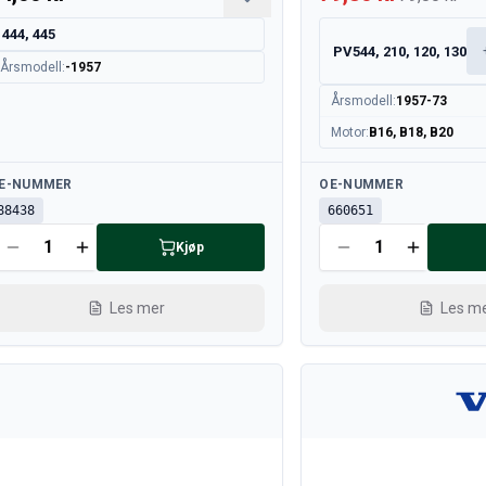
444, 445
PV544, 210, 120, 130
Årsmodell
:
-1957
Årsmodell
:
1957-73
Motor
:
B16, B18, B20
lgjengelig
Tilgjengelig
E-NUMMER
OE-NUMMER
88438
660651
Kjøp
Les mer
Les m