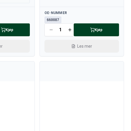
Tilgjengelig
OE-NUMMER
660087
Kjøp
Kjøp
er
Les mer