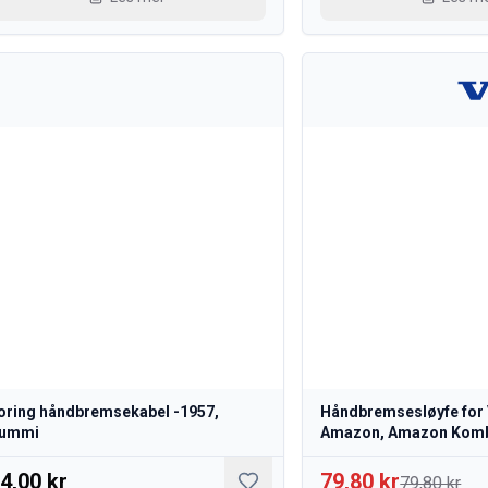
oring håndbremsekabel -1957,
Håndbremsesløyfe for 
ummi
Amazon, Amazon Kombi
4,00 kr
79,80 kr
79,80 kr