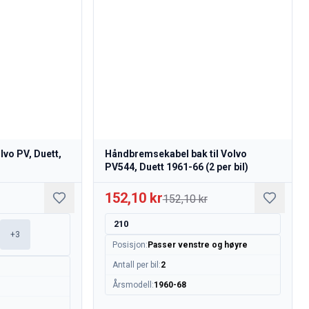
vo PV, Duett,
Håndbremsekabel bak til Volvo
PV544, Duett 1961-66 (2 per bil)
152,10 kr
152,10 kr
210
0
+
3
Posisjon
:
Passer venstre og høyre
Antall per bil
:
2
Årsmodell
:
1960-68