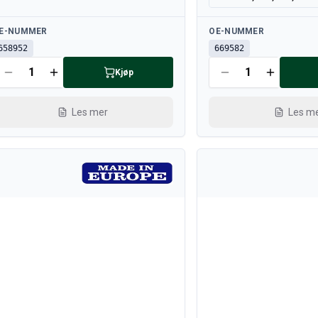
lgjengelig
Tilgjengelig
E-NUMMER
OE-NUMMER
658952
669582
Kjøp
Les mer
Les m