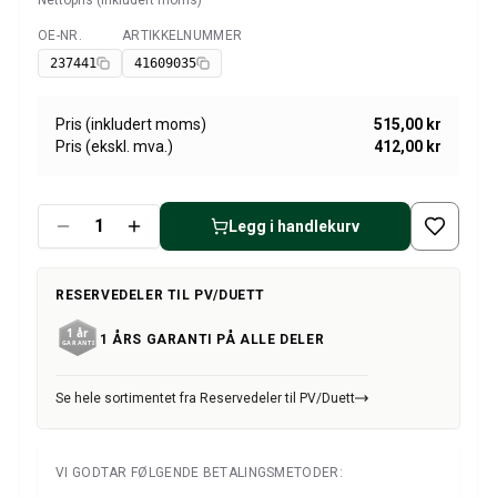
Nettopris (inkludert moms)
Amazon dekk/felg/navkapsler
Reservedeler til 1800
OE-NR.
ARTIKKELNUMMER
Tilgjengelig
1800 Bremsesystem
237441
41609035
1800 Drivstoff/Avgassystem
Volvo 1800 Karosseri
Pris (inkludert moms)
515,00 kr
1800 Kjølesystem
Pris (ekskl. mva.)
412,00 kr
1800 Motorregulering
1800 Motordeler
1800 Forvogn
Legg i handlekurv
1800 Kraftoverføring/Bakaksel
1800 Interiør
RESERVEDELER TIL PV/DUETT
Varme/Friskluftsanlegg 1800 (1961–73)
1800 Dekk/Felg
1 ÅRS GARANTI PÅ ALLE DELER
1800 Øvrig
Reservedeler til 140/164
Se hele sortimentet fra Reservedeler til PV/Duett
Volvo 140/164 karosseri
140/164 Bremsesystem
140/164 Kjølesystem
VI GODTAR FØLGENDE BETALINGSMETODER:
140/164 Elsystem