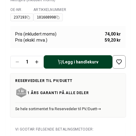
Nettopris (inkludert moms)
Amazon dekk/felg/navkapsler
Reservedeler til 1800
OE-NR.
ARTIKKELNUMMER
Tilgjengelig
1800 Bremsesystem
237193
101608998
1800 Drivstoff/Avgassystem
Volvo 1800 Karosseri
Pris (inkludert moms)
74,00 kr
1800 Kjølesystem
Pris (ekskl. mva.)
59,20 kr
1800 Motorregulering
1800 Motordeler
1800 Forvogn
Legg i handlekurv
1800 Kraftoverføring/Bakaksel
1800 Interiør
RESERVEDELER TIL PV/DUETT
Varme/Friskluftsanlegg 1800 (1961–73)
1800 Dekk/Felg
1 ÅRS GARANTI PÅ ALLE DELER
1800 Øvrig
Reservedeler til 140/164
Se hele sortimentet fra Reservedeler til PV/Duett
Volvo 140/164 karosseri
140/164 Bremsesystem
140/164 Kjølesystem
VI GODTAR FØLGENDE BETALINGSMETODER:
140/164 Elsystem