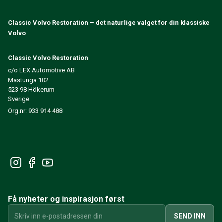
240/260 Motorregulering
240/260 Kjølesystem
Classic Volvo Restoration – det naturlige valget for din klassiske
Volvo
240/260 Kraftoverføring / bakaksel
240/260 Øvrig
Reservedeler til 740/760/780
Classic Volvo Restoration
740/760/780 Bremsesystem
c/o LEX Automotive AB
Mastunga 102
700 Drivstoff-/avgassystem
523 98 Hökerum
740/760/780 Kraftoverføring/bakaksel
Sverige
700 Kjølesystem
Org.nr: 933 914 488
Øvrig 740/760/780
740/760/780 Elsystem
740/760/780 Motorregulering
Varme-/Friskluftsanlegg 700
Dekk/Felg/Navkapsler 700
700 Motordeler
740/760/780 Karosseri
Få nyheter og inspirasjon først
740/760/780 Interiør
740/760/780 Forvogn
SEND INN