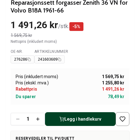
Amazon dekk/felg/navkapsler
Reparasjonssett forgasser Zenith 36 VN for
Reservedeler til 1800
Volvo B18A 1961-66
1800 Bremsesystem
1 491,26 kr
1800 Drivstoff/Avgassystem
/
stk.
-
5
%
Volvo 1800 Karosseri
1 569,75 kr
1800 Kjølesystem
Nettopris (inkludert moms)
1800 Motorregulering
OE-NR.
ARTIKKELNUMMER
Tilgjengelig
1800 Motordeler
276286
241603609
1800 Forvogn
1800 Kraftoverføring/Bakaksel
1800 Interiør
Pris (inkludert moms)
1 569,75 kr
Pris (ekskl. mva.)
1 255,80 kr
Varme/Friskluftsanlegg 1800 (1961–73)
Rabattpris
1 491,26 kr
1800 Dekk/Felg
Du sparer
78,49 kr
1800 Øvrig
Reservedeler til 140/164
Volvo 140/164 karosseri
Legg i handlekurv
140/164 Bremsesystem
140/164 Kjølesystem
140/164 Elsystem
RESERVEDELER TIL PV/DUETT