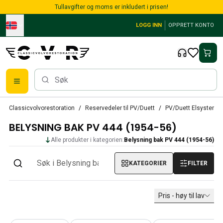
Skip to main content
Tullavgifter og moms er inkludert i prisen!
LOGG INN
OPPRETT KONTO
Alle reservedeler
Classicvolvorestoration
Reservedeler til PV/Duett
PV/Duett Elsystem
Bremser
BELYSNING BAK PV 444 (1954-56)
Reservedeler til PV/Duett
PV/Duett Bremssystem
Alle produkter i kategorien:
Belysning bak PV 444 (1954-56)
PV/Duett Drivstoff/avgassystem
PV/Duett Elsystem
KATEGORIER
FILTER
PV/Duett Forstilling
PV/Duett Interiør
Pris - høy til lav
PV/Duett Karosseri
PV/Duett Kraftoverføring/bakaksel
PV/Duett Kjølesystem