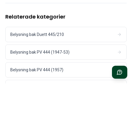
Kjølesystem
Drivlinje
Relaterade kategorier
Gassregulering
Chassis & Styring
Varmesystem & AC
Belysning bak Duett 445/210
Tilbehør & Øvrig
Karosseri
Belysning bak PV 444 (1947-53)
Interiør
Kampanje
Månedens kampanje
Belysning bak PV 444 (1957)
Belysning bak PV 544 (1958-66)