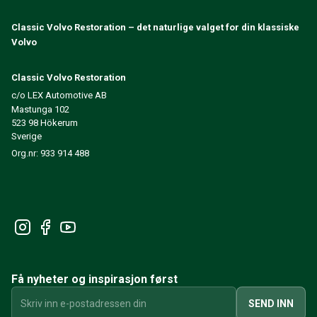
240/260 Motorregulering
Classic Volvo Restoration – det naturlige valget for din klassiske
240/260 Kjølesystem
Volvo
240/260 Kraftoverføring / bakaksel
240/260 Øvrig
Classic Volvo Restoration
Reservedeler til 740/760/780
c/o LEX Automotive AB
740/760/780 Bremsesystem
Mastunga 102
700 Drivstoff-/avgassystem
523 98 Hökerum
740/760/780 Kraftoverføring/bakaksel
Sverige
700 Kjølesystem
Org.nr: 933 914 488
Øvrig 740/760/780
740/760/780 Elsystem
740/760/780 Motorregulering
Varme-/Friskluftsanlegg 700
Dekk/Felg/Navkapsler 700
700 Motordeler
740/760/780 Karosseri
Få nyheter og inspirasjon først
740/760/780 Interiør
740/760/780 Forvogn
SEND INN