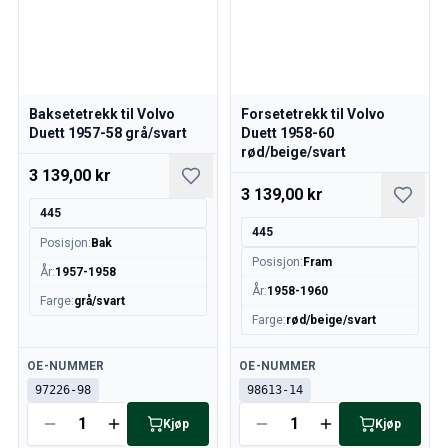
240/260 Motorregulering
240/260 Kjølesystem
240/260 Kraftoverføring / bakaksel
240/260 Øvrig
Baksetetrekk til Volvo
Forsetetrekk til Volvo
Reservedeler til 740/760/780
Duett 1957-58 grå/svart
Duett 1958-60
740/760/780 Bremsesystem
rød/beige/svart
700 Drivstoff-/avgassystem
3 139,00 kr
740/760/780 Kraftoverføring/bakaksel
3 139,00 kr
700 Kjølesystem
445
445
Øvrig 740/760/780
Posisjon
:
Bak
740/760/780 Elsystem
Posisjon
:
Fram
År
:
1957-1958
740/760/780 Motorregulering
År
:
1958-1960
Farge
:
grå/svart
Varme-/Friskluftsanlegg 700
Farge
:
rød/beige/svart
Dekk/Felg/Navkapsler 700
700 Motordeler
Tilgjengelig
Tilgjengelig
OE-NUMMER
OE-NUMMER
740/760/780 Karosseri
97226-98
98613-14
740/760/780 Interiør
Kjøp
Kjøp
740/760/780 Forvogn