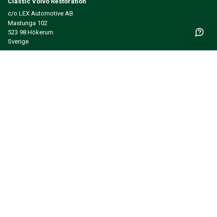
Classic Volvo Restoration
c/o LEX Automotive AB
Mastunga 102
523 98 Hökerum
Sverige
Org.nr: 933 914 488
Få nyheter og inspirasjon først
SEND INN
INFORMASJON