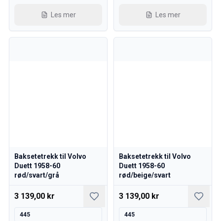
Reservedeler til 850
850 Bremsesystem
Les mer
Les mer
850 Dekk/navkapsler
850 Karosseri
850 Drivstoff/avgassystem
850 Interiør
850 Kraftoverføring
850 Kjølesystem
850 Motordeler
850 Elsystem
850 Varmeanlegg
850 Styring/fjæring/oppheng
Øvrig 850
Reservedeler til 940/960
Baksetetrekk til Volvo
Baksetetrekk til Volvo
Duett 1958-60
Duett 1958-60
Bremser
rød/svart/grå
rød/beige/svart
Elsystem
Motor
3 139,00 kr
3 139,00 kr
Drivstoff & Eksos
Felger & Dekk
445
445