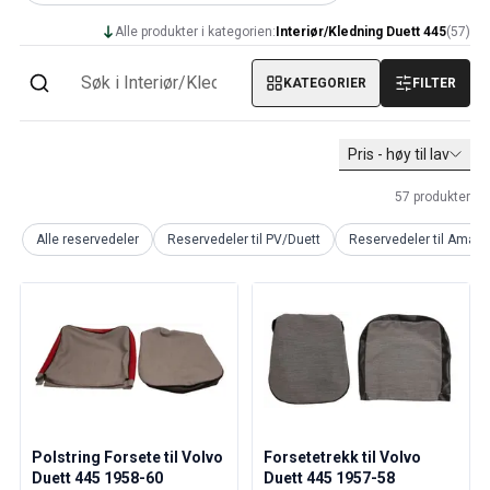
Amazon dekk/felg/navkapsler
Reservedeler til 1800
Alle produkter i kategorien:
Interiør/Kledning Duett 445
(
57
)
1800 Bremsesystem
1800 Drivstoff/Avgassystem
KATEGORIER
FILTER
Volvo 1800 Karosseri
1800 Kjølesystem
Pris - høy til lav
1800 Motorregulering
1800 Motordeler
57
produkter
1800 Forvogn
1800 Kraftoverføring/Bakaksel
Alle reservedeler
Reservedeler til PV/Duett
Reservedeler til Amaz
1800 Interiør
Varme/Friskluftsanlegg 1800 (1961–73)
1800 Dekk/Felg
1800 Øvrig
Reservedeler til 140/164
Volvo 140/164 karosseri
140/164 Bremsesystem
140/164 Kjølesystem
Polstring Forsete til Volvo
Forsetetrekk til Volvo
140/164 Elsystem
Duett 445 1958-60
Duett 445 1957-58