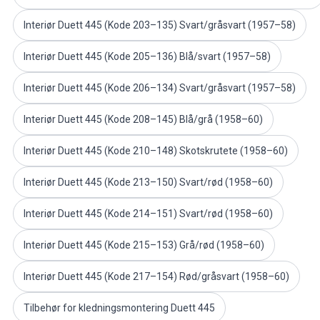
PV/Duett Motordeler
Interiør Duett 445 (Kode 203–135) Svart/gråsvart (1957–58)
Øvrig PV/Duett
PV/Duett Motorregulering
Interiør Duett 445 (Kode 205–136) Blå/svart (1957–58)
PV/Duett Varme/Friskluftsanlegg
PV/Duett Dekk/felg/navkapsler
Interiør Duett 445 (Kode 206–134) Svart/gråsvart (1957–58)
Reservedeler til Amazon
Amazon Karosseri
Interiør Duett 445 (Kode 208–145) Blå/grå (1958–60)
Amazon Bremsesystem
Interiør Duett 445 (Kode 210–148) Skotskrutete (1958–60)
Amazon Kjølesystem
Amazon Elektrisk Anlegg
Interiør Duett 445 (Kode 213–150) Svart/rød (1958–60)
Amazon motordeler
Amazon motorregulering
Interiør Duett 445 (Kode 214–151) Svart/rød (1958–60)
Amazon drivstoff-/eksosanlegg
Amazon Forvogn
Interiør Duett 445 (Kode 215–153) Grå/rød (1958–60)
Amazon interiør
Amazon Varme/Friskluft
Interiør Duett 445 (Kode 217–154) Rød/gråsvart (1958–60)
Amazon Kraftoverføring/Bakaksel
Øvrig Amazon
Tilbehør for kledningsmontering Duett 445