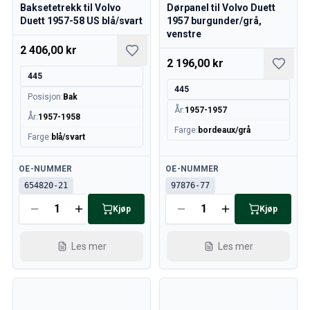
Baksetetrekk til Volvo
Dørpanel til Volvo Duett
Duett 1957-58 US blå/svart
1957 burgunder/grå,
venstre
2 406,00 kr
2 196,00 kr
445
445
Posisjon
:
Bak
År
:
1957-1957
År
:
1957-1958
Farge
:
bordeaux/grå
Farge
:
blå/svart
Tilgjengelig
Tilgjengelig
OE-NUMMER
OE-NUMMER
654820-21
97876-77
Kjøp
Kjøp
Les mer
Les mer