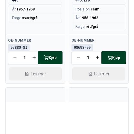
445
445, 210
År
:
1957-1958
Posisjon
:
Fram
Farge
:
svart/grå
År
:
1958-1962
Farge
:
rød/grå
Tilgjengelig
Tilgjengelig
OE-NUMMER
OE-NUMMER
97880-81
98698-99
Kjøp
Kjøp
Les mer
Les mer