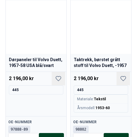
Dørpaneler til Volvo Duett,
Taktrekk, børstet grått
1957-58 USA blå/svart
stoff til Volvo Duett, -1957
2 196,00 kr
2 196,00 kr
445
445
Materiale
:
Tekstil
Årsmodell
:
1953-60
Tilgjengelig
Tilgjengelig
OE-NUMMER
OE-NUMMER
97888-89
98802