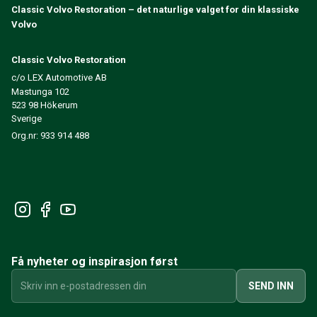
Classic Volvo Restoration – det naturlige valget for din klassiske
240/260 Motorregulering
Volvo
240/260 Kjølesystem
240/260 Kraftoverføring / bakaksel
Classic Volvo Restoration
240/260 Øvrig
c/o LEX Automotive AB
Reservedeler til 740/760/780
Mastunga 102
740/760/780 Bremsesystem
523 98 Hökerum
700 Drivstoff-/avgassystem
Sverige
740/760/780 Kraftoverføring/bakaksel
Org.nr: 933 914 488
700 Kjølesystem
Øvrig 740/760/780
740/760/780 Elsystem
740/760/780 Motorregulering
Varme-/Friskluftsanlegg 700
Dekk/Felg/Navkapsler 700
700 Motordeler
Få nyheter og inspirasjon først
740/760/780 Karosseri
740/760/780 Interiør
SEND INN
740/760/780 Forvogn