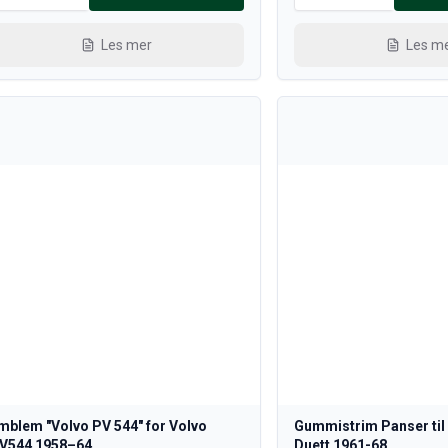
Les mer
Les m
mblem "Volvo PV 544" for Volvo
Gummistrim Panser til
V544 1958–64
Duett 1961-68