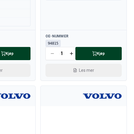
Tilgjengelig
OE-NUMMER
94815
Kjøp
Kjøp
er
Les mer