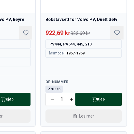
lvo PV, høyre
Bokstavsett for Volvo PV, Duett Sølv
922,69 kr
922,69 kr
PV444, PV544, 445, 210
årsmodell
:
1957-1969
Tilgjengelig
OE-NUMMER
276376
Kjøp
Kjøp
er
Les mer