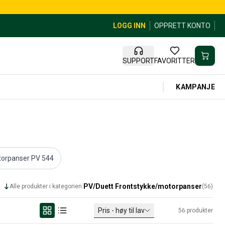
LOGG INN
OPPRETT KONTO
SUPPORT
FAVORITTER
KAMPANJE
torpanser PV 544
PV/Duett Frontstykke/motorpanser
Alle produkter i kategorien:
(
56
)
Pris - høy til lav
56
produkter