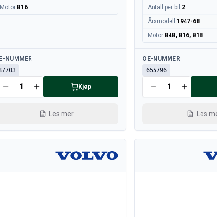
Motor
:
B16
Antall per bil
:
2
Årsmodell
:
1947-68
Motor
:
B4B, B16, B18
lgjengelig
Tilgjengelig
E-NUMMER
OE-NUMMER
87703
655796
Kjøp
Les mer
Les m