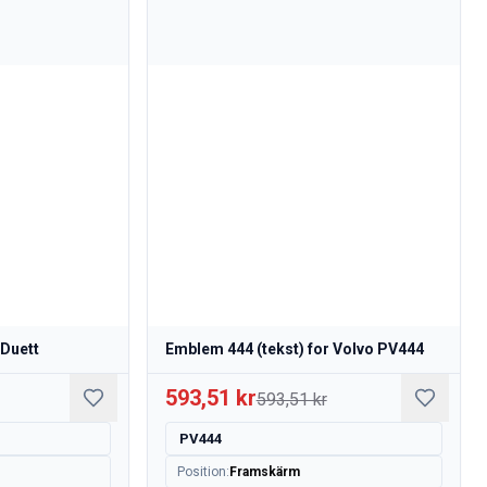
 Duett
Emblem 444 (tekst) for Volvo PV444
593,51 kr
593,51 kr
0
PV444
Position
:
Framskärm