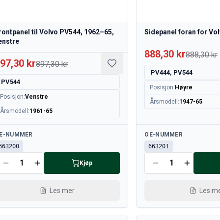
rontpanel til Volvo PV544, 1962–65,
Sidepanel foran for Vo
enstre
888,30 kr
888,30 kr
97,30 kr
897,30 kr
PV444, PV544
PV544
Posisjon
:
Høyre
Posisjon
:
Venstre
Årsmodell
:
1947-65
Årsmodell
:
1961-65
lgjengelig
Tilgjengelig
E-NUMMER
OE-NUMMER
663200
663201
Kjøp
Les mer
Les m