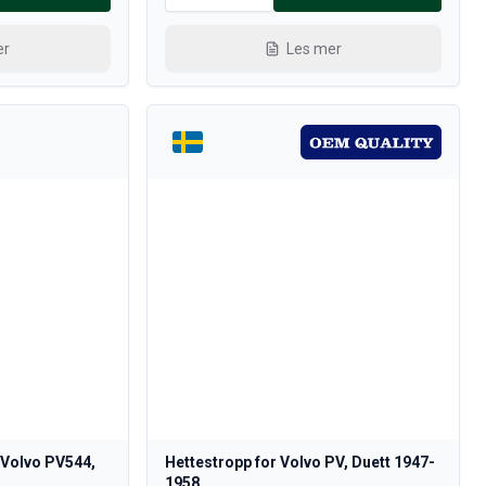
er
Les mer
 Volvo PV544,
Hettestropp for Volvo PV, Duett 1947-
1958