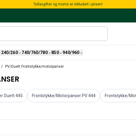
Tullavgifter og moms er inkludert i prisen!
240/260
740/760/780
850
940/960
PV/Duett Frontstykke/motorpanser
ANSER
r Duett 445
Frontstykke/Motorpanser PV 444
Frontstykke/Mo