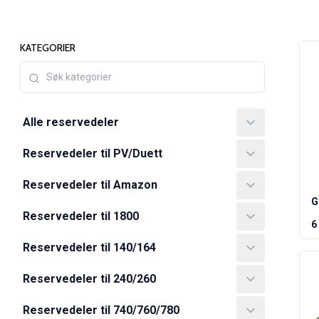
PV/Duett Motordeler
Øvrig PV/Duett
KATEGORIER
PV/Duett Motorregulering
PV/Duett Varme/Friskluftsanlegg
PV/Duett Dekk/felg/navkapsler
Reservedeler til Amazon
Amazon Karosseri
Alle reservedeler
Amazon Bremsesystem
Amazon Kjølesystem
Reservedeler til PV/Duett
Amazon Elektrisk Anlegg
Reservedeler til Amazon
Amazon motordeler
G
Amazon motorregulering
Reservedeler til 1800
Amazon drivstoff-/eksosanlegg
6
Amazon Forvogn
Reservedeler til 140/164
Amazon interiør
Amazon Varme/Friskluft
Reservedeler til 240/260
Amazon Kraftoverføring/Bakaksel
Øvrig Amazon
Reservedeler til 740/760/780