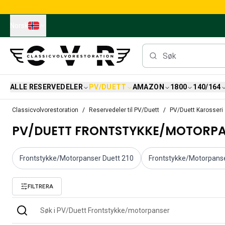
Skip to main content
Norsk
ALLE RESERVEDELER
PV/DUETT
AMAZON
1800
140/164
Alle reservedeler
Classicvolvorestoration
Reservedeler til PV/Duett
PV/Duett Karosseri
Bremser
PV/DUETT FRONTSTYKKE/MOTORP
Reservedeler til PV/Duett
PV/Duett Bremssystem
PV/Duett Drivstoff/avgassystem
Frontstykke/Motorpanser Duett 210
Frontstykke/Motorpanse
PV/Duett Elsystem
PV/Duett Forstilling
FILTRERA
PV/Duett Interiør
PV/Duett Karosseri
PV/Duett Kraftoverføring/bakaksel
PV/Duett Kjølesystem