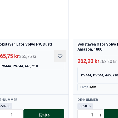
okstaven L for Volvo PV, Duett
Bokstaven O for Volvo 
Amazon, 1800
65,75 kr
365,75 kr
262,20 kr
262,20 kr
PV444, PV544, 445, 210
PV444, PV544, 445, 21
Farge
:
sølv
lgjengelig
Tilgjengelig
E-NUMMER
OE-NUMMER
658783
665016
Kjøp