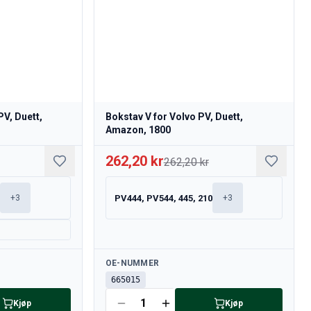
PV, Duett,
Bokstav V for Volvo PV, Duett,
Amazon, 1800
262,20 kr
262,20 kr
0
PV444, PV544, 445, 210
+
3
+
3
Tilgjengelig
OE-NUMMER
665015
Kjøp
Kjøp