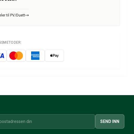
ler til PV/Duett
NGSMETODER:
SEND INN