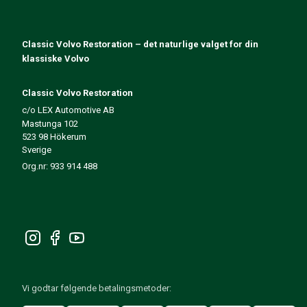
140/164 Motorregulering
140/164 Motordeler
140/164 Forvogn
Classic Volvo Restoration – det naturlige valget for din
140/164 Drivstoff-/Avgassystem
klassiske Volvo
140/164 Varme/Friskluft
140/164 Interiør
Classic Volvo Restoration
140/164 Kraftoverføring/Bakaksel
c/o LEX Automotive AB
Mastunga 102
Øvrig 140/164
523 98 Hökerum
Dekk/Felg/Navkapsler 140/164
Sverige
Reservedeler til 240/260
Org.nr: 933 914 488
240/260 Bremsesystem
240/260 Drivstoff-/avgassystem
Volvo 240/260 Elsystem
240/260 Forvogn
Interiør 240/260
240/260 Dekk/Felg
240/260 Motordeler
Vi godtar følgende betalingsmetoder:
240/260 Karosseri
240/260 Varme / friskluft