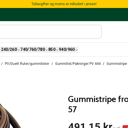
Tullavgifter og moms er inkludert i prisen!
240/260
740/760/780
850
940/960
PV/Duett Ruter/gummilister
Gummilist/Pakninger PV 444
Gummistripe f
Gummistripe fro
57
491,15 kr