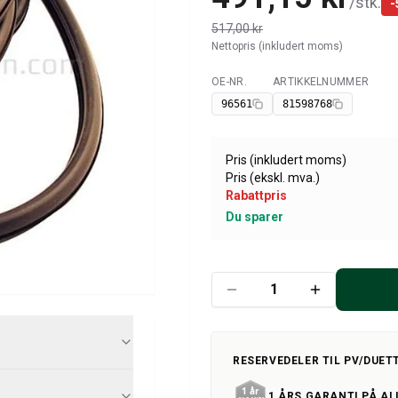
/
stk.
-
517,00 kr
Nettopris (inkludert moms)
OE-NR.
ARTIKKELNUMMER
Tilgjengelig
96561
81598768
Pris (inkludert moms)
Pris (ekskl. mva.)
Rabattpris
Du sparer
RESERVEDELER TIL PV/DUET
1 ÅRS GARANTI PÅ AL