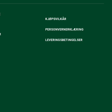
E
KJØPSVILKÅR
PERSONVERNERKLÆRING
R
LEVERINGSBETINGELSER