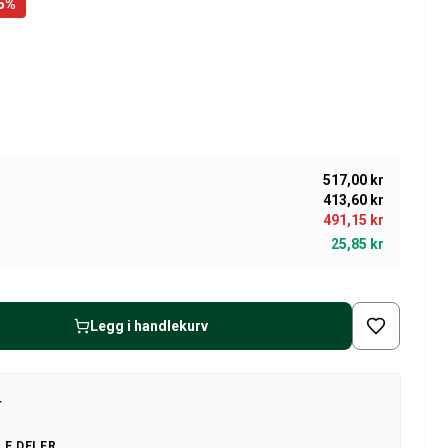
5
%
517,00 kr
413,60 kr
491,15 kr
25,85 kr
Legg i handlekurv
T
LE DELER