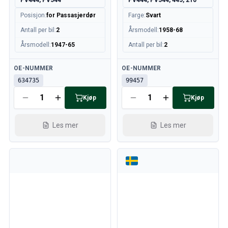
PV444, PV544
PV444, PV544, 445, 210
Posisjon
:
for Passasjerdør
Farge
:
Svart
Antall per bil
:
2
Årsmodell
:
1958-68
Årsmodell
:
1947-65
Antall per bil
:
2
Tilgjengelig
Tilgjengelig
OE-NUMMER
OE-NUMMER
634735
99457
Kjøp
Kjøp
Les mer
Les mer