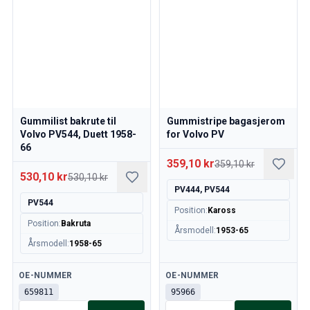
Gummilist bakrute til
Gummistripe bagasjerom
Volvo PV544, Duett 1958-
for Volvo PV
66
359,10 kr
359,10 kr
530,10 kr
530,10 kr
PV444, PV544
PV544
Position
:
Kaross
Position
:
Bakruta
Årsmodell
:
1953-65
Årsmodell
:
1958-65
Tilgjengelig
Tilgjengelig
OE-NUMMER
OE-NUMMER
659811
95966