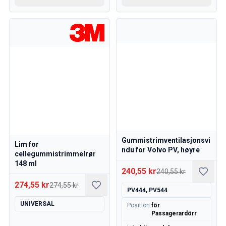
Gummistrimventilasjonsvi
Lim for
ndu for Volvo PV, høyre
cellegummistrimmelrør
148 ml
240,55 kr
240,55 kr
274,55 kr
274,55 kr
PV444, PV544
UNIVERSAL
Position
:
för
Passagerardörr