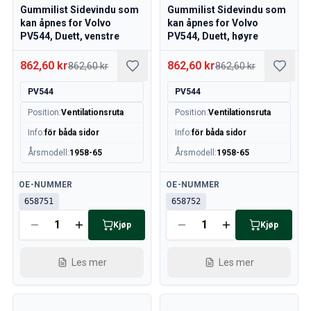
140/164 Motorregulering
Gummilist Sidevindu som
Gummilist Sidevindu som
kan åpnes for Volvo
kan åpnes for Volvo
140/164 Motordeler
PV544, Duett, venstre
PV544, Duett, høyre
140/164 Forvogn
140/164 Drivstoff-/Avgassystem
862,60 kr
862,60 kr
862,60 kr
862,60 kr
140/164 Varme/Friskluft
140/164 Interiør
PV544
PV544
140/164 Kraftoverføring/Bakaksel
Position
:
Ventilationsruta
Position
:
Ventilationsruta
Øvrig 140/164
Info
:
för båda sidor
Info
:
för båda sidor
Dekk/Felg/Navkapsler 140/164
Årsmodell
:
1958-65
Årsmodell
:
1958-65
Reservedeler til 240/260
240/260 Bremsesystem
Tilgjengelig
Tilgjengelig
OE-NUMMER
OE-NUMMER
240/260 Drivstoff-/avgassystem
658751
658752
Volvo 240/260 Elsystem
240/260 Forvogn
Kjøp
Kjøp
Interiør 240/260
240/260 Dekk/Felg
Les mer
Les mer
240/260 Motordeler
240/260 Karosseri
240/260 Varme / friskluft