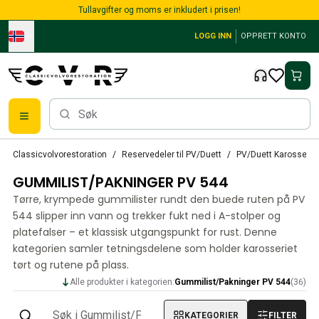
Skip to main content
Tullavgifter og moms er inkludert i prisen!
LOGG INN
OPPRETT KONTO
Alle reservedeler
Classicvolvorestoration
Reservedeler til PV/Duett
PV/Duett Karosseri
Bremser
GUMMILIST/PAKNINGER PV 544
Reservedeler til PV/Duett
PV/Duett Bremssystem
Tørre, krympede gummilister rundt den buede ruten på PV
PV/Duett Drivstoff/avgassystem
544 slipper inn vann og trekker fukt ned i A-stolper og
PV/Duett Elsystem
platefalser – et klassisk utgangspunkt for rust. Denne
kategorien samler tetningsdelene som holder karosseriet
PV/Duett Forstilling
tørt og rutene på plass.
PV/Duett Interiør
PV/Duett Karosseri
Alle produkter i kategorien:
Gummilist/Pakninger PV 544
(
36
)
PV/Duett Kraftoverføring/bakaksel
PV/Duett Kjølesystem
KATEGORIER
FILTER