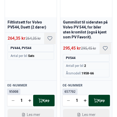
Filtlistsett for Volvo
Gummilist til sideruten på
PV544, Duett (2 dører)
Volvo PV 544, for biler
uten kromlist (også kjent
som PV Favorit).
264,35 kr
264,35 kr
295,45 kr
PV444, PV544
295,45 kr
Antal per bil
:
Sats
PV544
Antall per bil
:
2
Årsmodell
:
1958-66
Tilgjengelig
Tilgjengelig
OE-NUMMER
OE-NUMMER
95008
657702
Kjøp
Kjøp
Les mer
Les mer