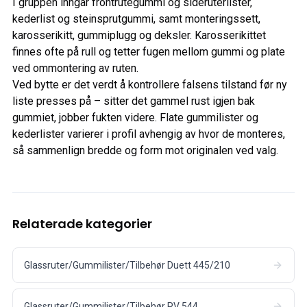
I gruppen inngår frontrutegummi og sideruterlister,
kederlist og steinsprutgummi, samt monteringssett,
karosserikitt, gummiplugg og deksler. Karosserikittet
finnes ofte på rull og tetter fugen mellom gummi og plate
ved ommontering av ruten.
Ved bytte er det verdt å kontrollere falsens tilstand før ny
liste presses på – sitter det gammel rust igjen bak
gummiet, jobber fukten videre. Flate gummilister og
kederlister varierer i profil avhengig av hvor de monteres,
så sammenlign bredde og form mot originalen ved valg.
Relaterade kategorier
Glassruter/Gummilister/Tilbehør Duett 445/210
Glassruter/Gummilister/Tilbehør PV 544