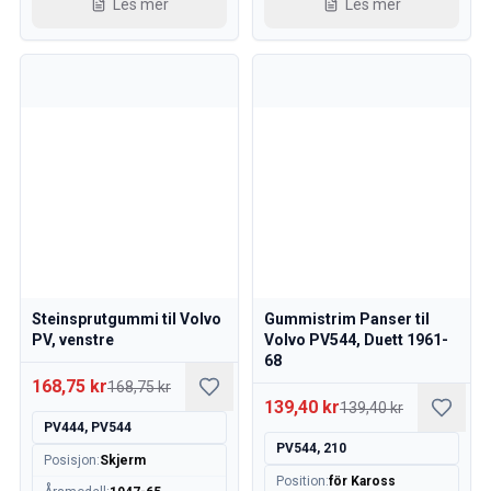
Les mer
Les mer
Steinsprutgummi til Volvo
Gummistrim Panser til
PV, venstre
Volvo PV544, Duett 1961-
68
168,75 kr
168,75 kr
139,40 kr
139,40 kr
PV444, PV544
PV544, 210
Posisjon
:
Skjerm
Position
:
för Kaross