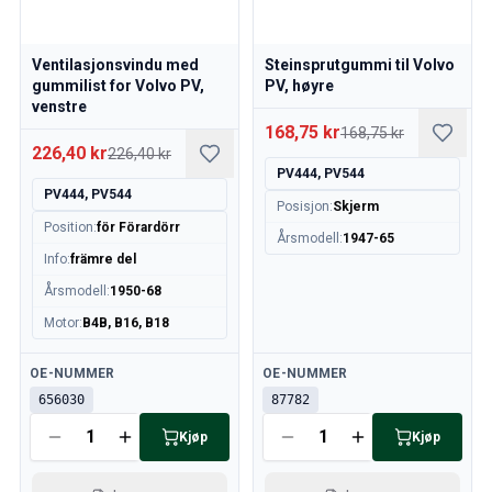
Ventilasjonsvindu med
Steinsprutgummi til Volvo
gummilist for Volvo PV,
PV, høyre
venstre
168,75 kr
168,75 kr
226,40 kr
226,40 kr
PV444, PV544
PV444, PV544
Posisjon
:
Skjerm
Position
:
för Förardörr
Årsmodell
:
1947-65
Info
:
främre del
Årsmodell
:
1950-68
Motor
:
B4B, B16, B18
Tilgjengelig
Tilgjengelig
OE-NUMMER
OE-NUMMER
656030
87782
Kjøp
Kjøp