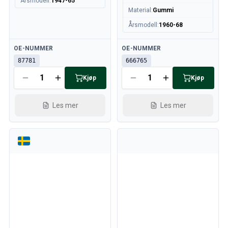
Årsmodell
:
1947-65
Material
:
Gummi
Årsmodell
:
1960-68
Tilgjengelig
Tilgjengelig
OE-NUMMER
OE-NUMMER
87781
666765
Kjøp
Kjøp
Les mer
Les mer