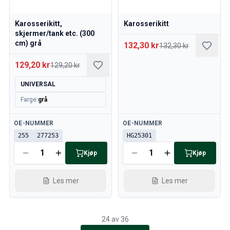
Karosserikitt,
Karosserikitt
skjermer/tank etc. (300
cm) grå
132,30 kr
132,30 kr
129,20 kr
129,20 kr
UNIVERSAL
Farge
:
grå
Tilgjengelig
Tilgjengelig
OE-NUMMER
OE-NUMMER
255
277253
HG25301
Kjøp
Kjøp
Les mer
Les mer
24 av 36