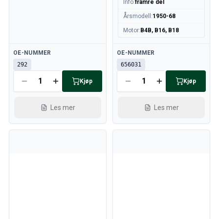
Info
:
främre del
Årsmodell
:
1950-68
Motor
:
B4B, B16, B18
Tilgjengelig
Tilgjengelig
OE-NUMMER
OE-NUMMER
292
656031
Kjøp
Kjøp
Les mer
Les mer