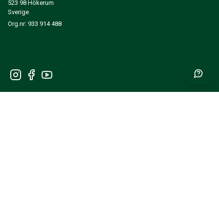
523 98 Hökerum
Sverige
Org.nr: 933 914 488
Få nyheter og inspirasjon først
SEND INN
INFORMASJON
OPPRETT KONTO
MINE SIDER