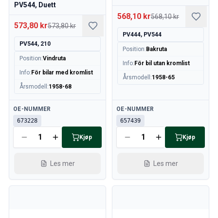
PV544, Duett
Kjølesystem
568,10 kr
568,10 kr
Drivlinje
573,80 kr
573,80 kr
Gassregulering
PV444, PV544
Chassis & Styring
PV544, 210
Position
:
Bakruta
Varmesystem & AC
Position
:
Vindruta
Info
:
För bil utan kromlist
Tilbehør & Øvrig
Info
:
För bilar med kromlist
Karosseri
Årsmodell
:
1958-65
Årsmodell
:
1958-68
Interiør
Kampanje
Tilgjengelig
Tilgjengelig
OE-NUMMER
OE-NUMMER
Månedens kampanje
673228
657439
Kjøp
Kjøp
Les mer
Les mer