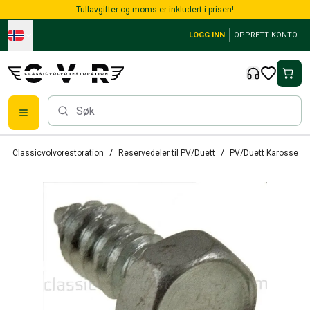
Skip to main content
Tullavgifter og moms er inkludert i prisen!
LOGG INN
OPPRETT KONTO
Alle reservedeler
Classicvolvorestoration
Reservedeler til PV/Duett
PV/Duett Karosseri
Bremser
Reservedeler til PV/Duett
PV/Duett Bremssystem
PV/Duett Drivstoff/avgassystem
PV/Duett Elsystem
PV/Duett Forstilling
PV/Duett Interiør
PV/Duett Karosseri
PV/Duett Kraftoverføring/bakaksel
PV/Duett Kjølesystem