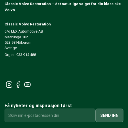
Classic Volvo Restoration – det naturlige valget for din klassiske
240/260 Motorregulering
Volvo
240/260 Kjølesystem
240/260 Kraftoverføring / bakaksel
Classic Volvo Restoration
240/260 Øvrig
c/o LEX Automotive AB
Reservedeler til 740/760/780
Mastunga 102
740/760/780 Bremsesystem
523 98 Hökerum
700 Drivstoff-/avgassystem
Sverige
740/760/780 Kraftoverføring/bakaksel
Org.nr: 933 914 488
700 Kjølesystem
Øvrig 740/760/780
740/760/780 Elsystem
740/760/780 Motorregulering
Varme-/Friskluftsanlegg 700
Dekk/Felg/Navkapsler 700
700 Motordeler
Få nyheter og inspirasjon først
740/760/780 Karosseri
740/760/780 Interiør
SEND INN
740/760/780 Forvogn