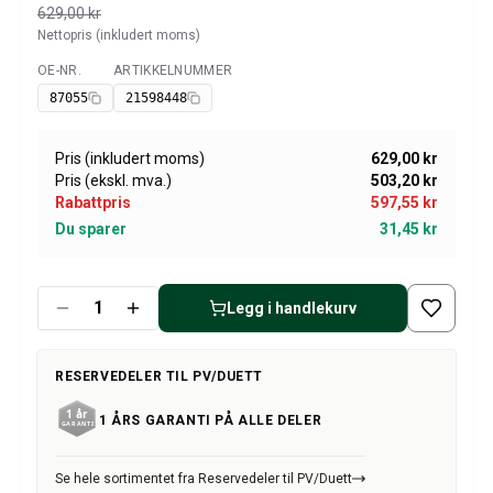
Amazon dekk/felg/navkapsler
629,00 kr
Reservedeler til 1800
Nettopris (inkludert moms)
1800 Bremsesystem
OE-NR.
ARTIKKELNUMMER
Tilgjengelig
1800 Drivstoff/Avgassystem
87055
21598448
Volvo 1800 Karosseri
1800 Kjølesystem
Pris (inkludert moms)
629,00 kr
1800 Motorregulering
Pris (ekskl. mva.)
503,20 kr
1800 Motordeler
Rabattpris
597,55 kr
1800 Forvogn
Du sparer
31,45 kr
1800 Kraftoverføring/Bakaksel
1800 Interiør
Varme/Friskluftsanlegg 1800 (1961–73)
Legg i handlekurv
1800 Dekk/Felg
1800 Øvrig
Reservedeler til 140/164
RESERVEDELER TIL PV/DUETT
Volvo 140/164 karosseri
1 ÅRS GARANTI PÅ ALLE DELER
140/164 Bremsesystem
140/164 Kjølesystem
140/164 Elsystem
Se hele sortimentet fra Reservedeler til PV/Duett