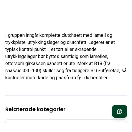
I gruppen inngår komplette clutchsett med lamell og
trykkplate, utrykkingslager og clutchfett. Lageret er et
typisk kontrollpunkt – et tørt eller skrapende
utrykkingslager bør byttes samtidig som lamellen,
ettersom girkassen uansett er ute. Merk at B18 (fra
chassis 330 100) skiller seg fra tidligere B16-utførelse, så
kontroller motorkode og passform før du bestiller.
Relaterade kategorier
Clutch 444/445 B4B/B16 (–1961)