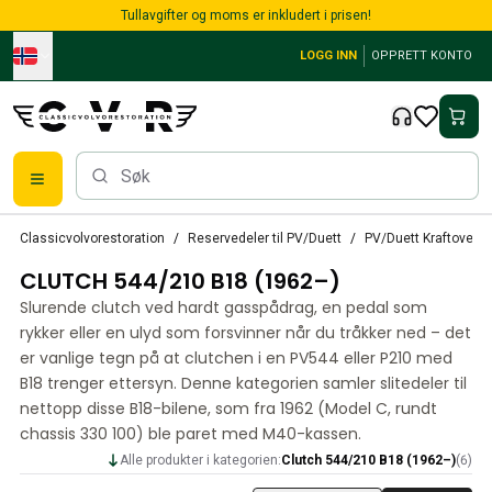
Skip to main content
Tullavgifter og moms er inkludert i prisen!
LOGG INN
OPPRETT KONTO
Alle reservedeler
Classicvolvorestoration
Reservedeler til PV/Duett
PV/Duett Kraftoverfø
Bremser
CLUTCH 544/210 B18 (1962–)
Reservedeler til PV/Duett
PV/Duett Bremssystem
Slurende clutch ved hardt gasspådrag, en pedal som
PV/Duett Drivstoff/avgassystem
rykker eller en ulyd som forsvinner når du tråkker ned – det
PV/Duett Elsystem
er vanlige tegn på at clutchen i en PV544 eller P210 med
B18 trenger ettersyn. Denne kategorien samler slitedeler til
PV/Duett Forstilling
nettopp disse B18-bilene, som fra 1962 (Model C, rundt
PV/Duett Interiør
chassis 330 100) ble paret med M40-kassen.
PV/Duett Karosseri
PV/Duett Kraftoverføring/bakaksel
Alle produkter i kategorien:
Clutch 544/210 B18 (1962–)
(
6
)
PV/Duett Kjølesystem