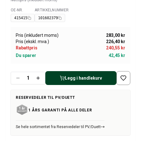
Nettopris (inkludert moms)
Amazon dekk/felg/navkapsler
Reservedeler til 1800
OE-NR.
ARTIKKELNUMMER
Tilgjengelig
1800 Bremsesystem
415415
101602379
1800 Drivstoff/Avgassystem
Volvo 1800 Karosseri
Pris (inkludert moms)
283,00 kr
1800 Kjølesystem
Pris (ekskl. mva.)
226,40 kr
1800 Motorregulering
Rabattpris
240,55 kr
1800 Motordeler
Du sparer
42,45 kr
1800 Forvogn
1800 Kraftoverføring/Bakaksel
1800 Interiør
Legg i handlekurv
Varme/Friskluftsanlegg 1800 (1961–73)
1800 Dekk/Felg
RESERVEDELER TIL PV/DUETT
1800 Øvrig
Reservedeler til 140/164
1 ÅRS GARANTI PÅ ALLE DELER
Volvo 140/164 karosseri
140/164 Bremsesystem
Se hele sortimentet fra Reservedeler til PV/Duett
140/164 Kjølesystem
140/164 Elsystem