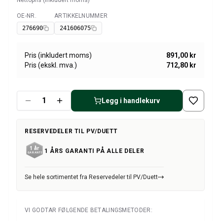
Nettopris (inkludert moms)
Amazon dekk/felg/navkapsler
Reservedeler til 1800
OE-NR.
ARTIKKELNUMMER
Tilgjengelig
1800 Bremsesystem
276690
241606075
1800 Drivstoff/Avgassystem
Volvo 1800 Karosseri
Pris (inkludert moms)
891,00 kr
1800 Kjølesystem
Pris (ekskl. mva.)
712,80 kr
1800 Motorregulering
1800 Motordeler
1800 Forvogn
Legg i handlekurv
1800 Kraftoverføring/Bakaksel
1800 Interiør
RESERVEDELER TIL PV/DUETT
Varme/Friskluftsanlegg 1800 (1961–73)
1800 Dekk/Felg
1 ÅRS GARANTI PÅ ALLE DELER
1800 Øvrig
Reservedeler til 140/164
Se hele sortimentet fra Reservedeler til PV/Duett
Volvo 140/164 karosseri
140/164 Bremsesystem
140/164 Kjølesystem
VI GODTAR FØLGENDE BETALINGSMETODER:
140/164 Elsystem