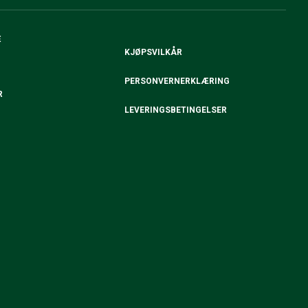
E
KJØPSVILKÅR
PERSONVERNERKLÆRING
R
LEVERINGSBETINGELSER