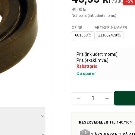
/
stk.
-
5
%
49,00 kr
Nettopris (inkludert moms)
OE-NR.
ARTIKKELNUMMER
Tilgjengelig
681388
111602478
Pris (inkludert moms)
Pris (ekskl. mva.)
Rabattpris
Du sparer
RESERVEDELER TIL 140/164
1 ÅRS GARANTI PÅ AL