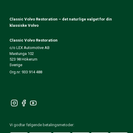
140/164 Motorregulering
140/164 Motordeler
140/164 Forvogn
Classic Volvo Restoration – det naturlige valget for din
140/164 Drivstoff-/Avgassystem
klassiske Volvo
140/164 Varme/Friskluft
140/164 Interiør
Classic Volvo Restoration
140/164 Kraftoverføring/Bakaksel
c/o LEX Automotive AB
Mastunga 102
Øvrig 140/164
523 98 Hökerum
Dekk/Felg/Navkapsler 140/164
Sverige
Reservedeler til 240/260
Org.nr: 933 914 488
240/260 Bremsesystem
240/260 Drivstoff-/avgassystem
Volvo 240/260 Elsystem
240/260 Forvogn
Interiør 240/260
240/260 Dekk/Felg
240/260 Motordeler
Vi godtar følgende betalingsmetoder:
240/260 Karosseri
240/260 Varme / friskluft