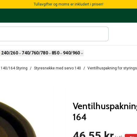
Tullavgifter og moms er inkludert i prisen!
240/260
740/760/780
850
940/960
140/164 Styring
Styresnekke med servo 140
Ventilhuspakning for styringsg
Ventilhuspakning
164
46,55 kr