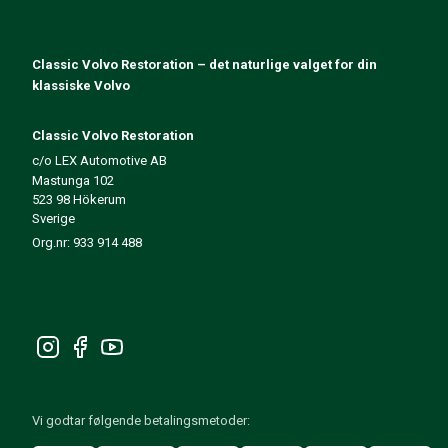
140/164 Motorregulering
140/164 Motordeler
140/164 Forvogn
Classic Volvo Restoration – det naturlige valget for din
140/164 Drivstoff-/Avgassystem
klassiske Volvo
140/164 Varme/Friskluft
140/164 Interiør
Classic Volvo Restoration
140/164 Kraftoverføring/Bakaksel
c/o LEX Automotive AB
Mastunga 102
Øvrig 140/164
523 98 Hökerum
Dekk/Felg/Navkapsler 140/164
Sverige
Reservedeler til 240/260
Org.nr: 933 914 488
240/260 Bremsesystem
240/260 Drivstoff-/avgassystem
Volvo 240/260 Elsystem
240/260 Forvogn
Interiør 240/260
240/260 Dekk/Felg
240/260 Motordeler
Vi godtar følgende betalingsmetoder:
240/260 Karosseri
240/260 Varme / friskluft