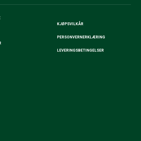
E
KJØPSVILKÅR
PERSONVERNERKLÆRING
R
LEVERINGSBETINGELSER