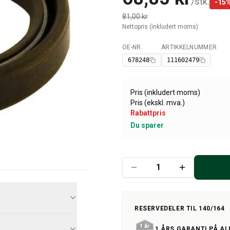
/
stk.
-
15
81,00 kr
Nettopris (inkludert moms)
OE-NR.
ARTIKKELNUMMER
Tilgjengelig
678248
111602479
Pris (inkludert moms)
Pris (ekskl. mva.)
Rabattpris
Du sparer
RESERVEDELER TIL 140/164
1 ÅRS GARANTI PÅ AL