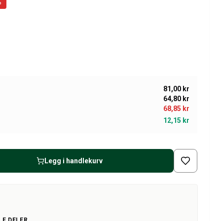
%
81,00 kr
64,80 kr
68,85 kr
12,15 kr
Legg i handlekurv
LE DELER