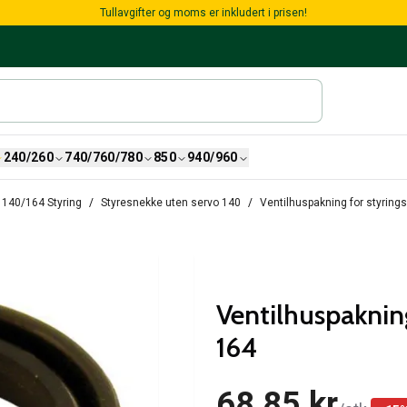
Tullavgifter og moms er inkludert i prisen!
240/260
740/760/780
850
940/960
140/164 Styring
Styresnekke uten servo 140
Ventilhuspakning for styringsg
Ventilhuspakning
164
68,85 kr