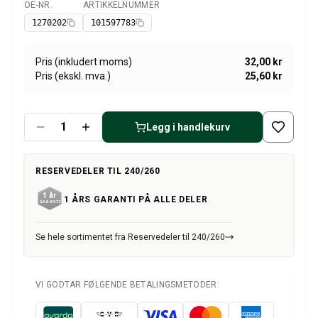
Amazon dekk/felg/navkapsler
OE-NR.
ARTIKKELNUMMER
Tilgjengelig
Reservedeler til 1800
1270202
101597783
1800 Bremsesystem
1800 Drivstoff/Avgassystem
Pris (inkludert moms)
32,00 kr
Volvo 1800 Karosseri
Pris (ekskl. mva.)
25,60 kr
1800 Kjølesystem
1800 Motorregulering
1800 Motordeler
Legg i handlekurv
1800 Forvogn
1800 Kraftoverføring/Bakaksel
RESERVEDELER TIL 240/260
1800 Interiør
Varme/Friskluftsanlegg 1800 (1961–73)
1 ÅRS GARANTI PÅ ALLE DELER
1800 Dekk/Felg
1800 Øvrig
Se hele sortimentet fra Reservedeler til 240/260
Reservedeler til 140/164
Volvo 140/164 karosseri
140/164 Bremsesystem
VI GODTAR FØLGENDE BETALINGSMETODER:
140/164 Kjølesystem
140/164 Elsystem