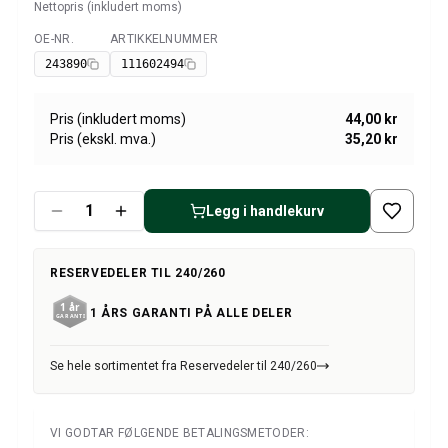
Amazon dekk/felg/navkapsler
Nettopris (inkludert moms)
Reservedeler til 1800
OE-NR.
ARTIKKELNUMMER
Tilgjengelig
1800 Bremsesystem
243890
111602494
1800 Drivstoff/Avgassystem
Volvo 1800 Karosseri
Pris (inkludert moms)
44,00 kr
1800 Kjølesystem
Pris (ekskl. mva.)
35,20 kr
1800 Motorregulering
1800 Motordeler
1800 Forvogn
Legg i handlekurv
1800 Kraftoverføring/Bakaksel
1800 Interiør
Varme/Friskluftsanlegg 1800 (1961–73)
RESERVEDELER TIL 240/260
1800 Dekk/Felg
1 ÅRS GARANTI PÅ ALLE DELER
1800 Øvrig
Reservedeler til 140/164
Volvo 140/164 karosseri
Se hele sortimentet fra Reservedeler til 240/260
140/164 Bremsesystem
140/164 Kjølesystem
VI GODTAR FØLGENDE BETALINGSMETODER:
140/164 Elsystem