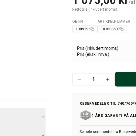
1 075,00 kr
/
st
Nettopris (inkludert moms)
OE-NR.
ARTIKKELNUMMER
Tilgjengelig
1389295
101608637
Pris (inkludert moms)
Pris (ekskl. mva.)
RESERVEDELER TIL 740/760/
1 ÅRS GARANTI PÅ AL
Se hele sortimentet fra Reserved