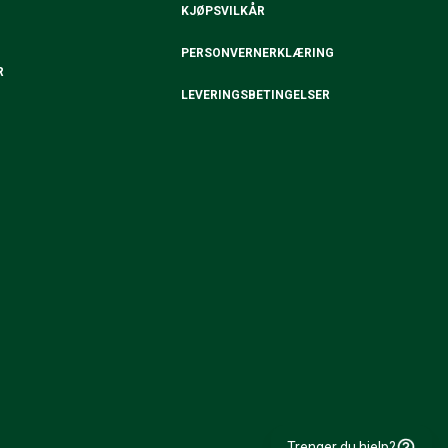
KJØPSVILKÅR
PERSONVERNERKLÆRING
R
LEVERINGSBETINGELSER
Trenger du hjelp?