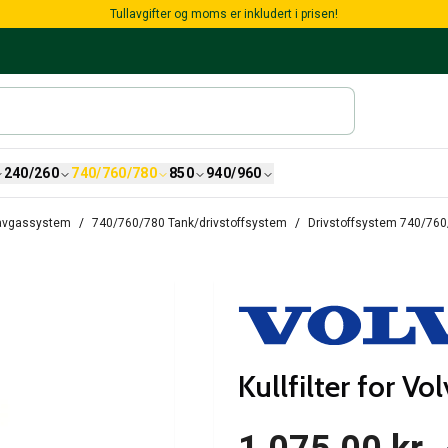
Tullavgifter og moms er inkludert i prisen!
240/260
740/760/780
850
940/960
/avgassystem
740/760/780 Tank/drivstoffsystem
Drivstoffsystem 740/760
Kullfilter for V