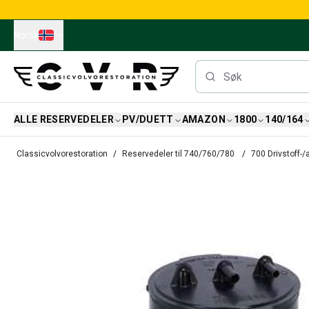
Skip to main content
Norsk
ALLE RESERVEDELER
PV/DUETT
AMAZON
1800
140/164
Alle reservedeler
Classicvolvorestoration
Reservedeler til 740/760/780
700 Drivstoff-
Bremser
Reservedeler til PV/Duett
PV/Duett Bremssystem
PV/Duett Drivstoff/avgassystem
PV/Duett Elsystem
PV/Duett Forstilling
PV/Duett Interiør
PV/Duett Karosseri
PV/Duett Kraftoverføring/bakaksel
PV/Duett Kjølesystem