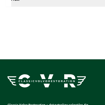
Amazon dekk/felg/navkapsler
Reservedeler til 1800
1800 Bremsesystem
1800 Drivstoff/Avgassystem
Volvo 1800 Karosseri
1800 Kjølesystem
1800 Motorregulering
1800 Motordeler
1800 Forvogn
1800 Kraftoverføring/Bakaksel
1800 Interiør
Varme/Friskluftsanlegg 1800 (1961–73)
1800 Dekk/Felg
1800 Øvrig
Reservedeler til 140/164
Volvo 140/164 karosseri
140/164 Bremsesystem
140/164 Kjølesystem
140/164 Elsystem
Classic Volvo Restoration – det naturlige valget for din