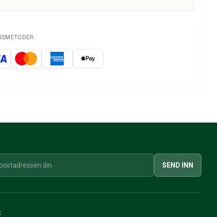
NGSMETODER:
SEND INN
E