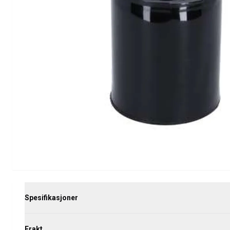
PV/Duett Motordeler
Øvrig PV/Duett
PV/Duett Motorregulering
PV/Duett Varme/Friskluftsanlegg
PV/Duett Dekk/felg/navkapsler
Reservedeler til Amazon
Amazon Karosseri
Amazon Bremsesystem
Amazon Kjølesystem
Amazon Elektrisk Anlegg
Amazon motordeler
Amazon motorregulering
Amazon drivstoff-/eksosanlegg
Amazon Forvogn
Amazon interiør
Amazon Varme/Friskluft
Spesifikasjoner
Amazon Kraftoverføring/Bakaksel
Øvrig Amazon
Frakt