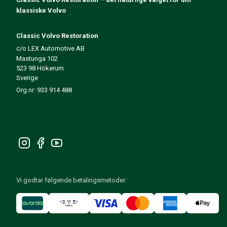
140/164 Motorregulering
klassiske Volvo
140/164 Motordeler
140/164 Forvogn
Classic Volvo Restoration
140/164 Drivstoff-/Avgassystem
c/o LEX Automotive AB
140/164 Varme/Friskluft
Mastunga 102
140/164 Interiør
523 98 Hökerum
Sverige
140/164 Kraftoverføring/Bakaksel
Org.nr: 933 914 488
Øvrig 140/164
Dekk/Felg/Navkapsler 140/164
Reservedeler til 240/260
240/260 Bremsesystem
240/260 Drivstoff-/avgassystem
Volvo 240/260 Elsystem
240/260 Forvogn
Interiør 240/260
Vi godtar følgende betalingsmetoder:
240/260 Dekk/Felg
240/260 Motordeler
240/260 Karosseri
240/260 Varme / friskluft