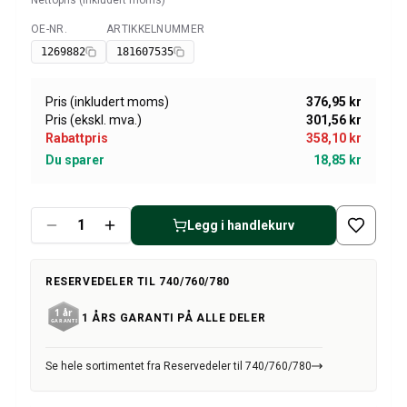
Nettopris (inkludert moms)
Amazon dekk/felg/navkapsler
Reservedeler til 1800
OE-NR.
ARTIKKELNUMMER
Tilgjengelig
1800 Bremsesystem
1269882
181607535
1800 Drivstoff/Avgassystem
Volvo 1800 Karosseri
Pris (inkludert moms)
376,95 kr
1800 Kjølesystem
Pris (ekskl. mva.)
301,56 kr
1800 Motorregulering
Rabattpris
358,10 kr
1800 Motordeler
Du sparer
18,85 kr
1800 Forvogn
1800 Kraftoverføring/Bakaksel
1800 Interiør
Legg i handlekurv
Varme/Friskluftsanlegg 1800 (1961–73)
1800 Dekk/Felg
RESERVEDELER TIL 740/760/780
1800 Øvrig
Reservedeler til 140/164
1 ÅRS GARANTI PÅ ALLE DELER
Volvo 140/164 karosseri
140/164 Bremsesystem
Se hele sortimentet fra Reservedeler til 740/760/780
140/164 Kjølesystem
140/164 Elsystem