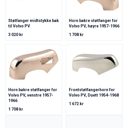
Amazon dekk/felg/navkapsler
Reservedeler til 1800
1800 Bremsesystem
Støtfanger midtstykke bak
Horn bakre støtfanger for
1800 Drivstoff/Avgassystem
til Volvo PV
Volvo PV, høyre 1957-1966
Volvo 1800 Karosseri
3 020 kr
1 708 kr
1800 Kjølesystem
1800 Motorregulering
1800 Motordeler
1800 Forvogn
1800 Kraftoverføring/Bakaksel
1800 Interiør
Varme/Friskluftsanlegg 1800 (1961–73)
1800 Dekk/Felg
Horn bakre støtfanger for
Frontstøtfangerhorn for
1800 Øvrig
Volvo PV, venstre 1957-
Volvo PV, Duett 1954-1968
Reservedeler til 140/164
1966
1 672 kr
Volvo 140/164 karosseri
1 708 kr
140/164 Bremsesystem
140/164 Kjølesystem
140/164 Elsystem