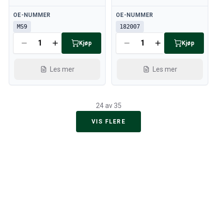
Tilgjengelig
Tilgjengelig
OE-NUMMER
OE-NUMMER
MS9
182007
Kjøp
Kjøp
Les mer
Les mer
24 av 35
VIS FLERE