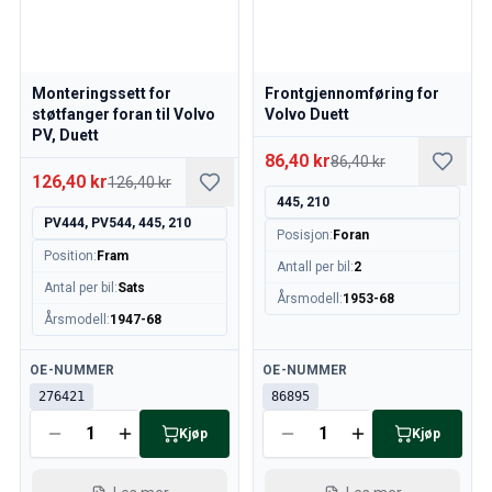
Monteringssett for
Frontgjennomføring for
støtfanger foran til Volvo
Volvo Duett
PV, Duett
86,40 kr
86,40 kr
126,40 kr
126,40 kr
445, 210
PV444, PV544, 445, 210
Posisjon
:
Foran
Position
:
Fram
Antall per bil
:
2
Antal per bil
:
Sats
Årsmodell
:
1953-68
Årsmodell
:
1947-68
Tilgjengelig
Tilgjengelig
OE-NUMMER
OE-NUMMER
276421
86895
Kjøp
Kjøp