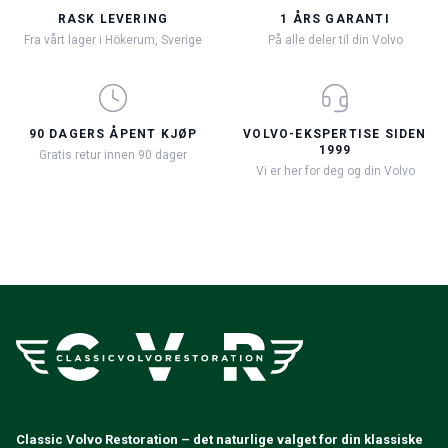
RASK LEVERING
1 ÅRS GARANTI
Fra vårt lager i Hökerum, Sverige
På alle deler til din Volvo
90 DAGERS ÅPENT KJØP
VOLVO-EKSPERTISE SIDEN
1999
Gratis retur innen 90 dager
Vi er her for deg og din Volvo
Classic Volvo Restoration – det naturlige valget for din klassiske