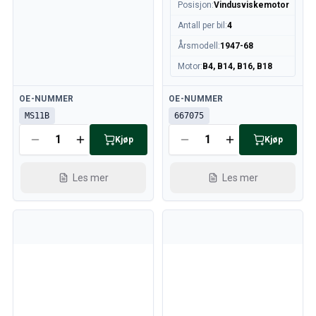
Posisjon
:
Vindusviskemotor
Antall per bil
:
4
Årsmodell
:
1947-68
Motor
:
B4, B14, B16, B18
Tilgjengelig
Tilgjengelig
OE-NUMMER
OE-NUMMER
MS11B
667075
Kjøp
Kjøp
Les mer
Les mer