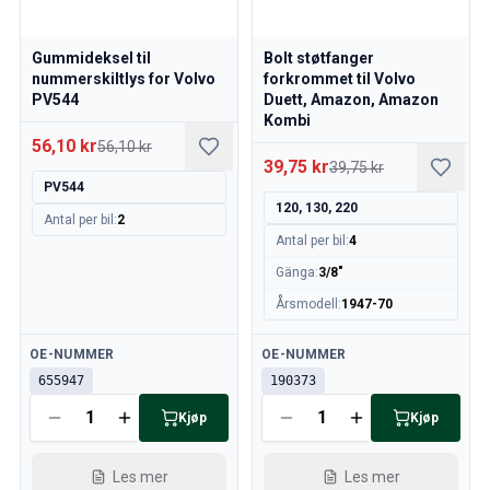
Gummideksel til
Bolt støtfanger
nummerskiltlys for Volvo
forkrommet til Volvo
PV544
Duett, Amazon, Amazon
Kombi
56,10 kr
56,10 kr
39,75 kr
39,75 kr
PV544
120, 130, 220
Antal per bil
:
2
Antal per bil
:
4
Gänga
:
3/8"
Årsmodell
:
1947-70
Tilgjengelig
Tilgjengelig
OE-NUMMER
OE-NUMMER
655947
190373
Kjøp
Kjøp
Les mer
Les mer