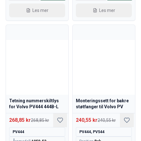
Les mer
Les mer
Tetning nummerskiltlys
Monteringssett for bakre
for Volvo PV444 444B-L
støtfanger til Volvo PV
268,85 kr
240,55 kr
268,85 kr
240,55 kr
PV444
PV444, PV544