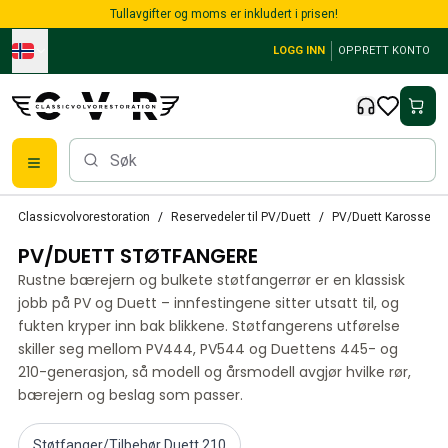
Skip to main content
Tullavgifter og moms er inkludert i prisen!
LOGG INN
OPPRETT KONTO
Alle reservedeler
Classicvolvorestoration
Reservedeler til PV/Duett
PV/Duett Karosseri
Bremser
PV/DUETT STØTFANGERE
Reservedeler til PV/Duett
PV/Duett Bremssystem
Rustne bærejern og bulkete støtfangerrør er en klassisk
PV/Duett Drivstoff/avgassystem
jobb på PV og Duett – innfestingene sitter utsatt til, og
PV/Duett Elsystem
fukten kryper inn bak blikkene. Støtfangerens utførelse
skiller seg mellom PV444, PV544 og Duettens 445- og
PV/Duett Forstilling
210-generasjon, så modell og årsmodell avgjør hvilke rør,
PV/Duett Interiør
bærejern og beslag som passer.
PV/Duett Karosseri
PV/Duett Kraftoverføring/bakaksel
PV/Duett Kjølesystem
Støtfanger/Tilbehør Duett 210