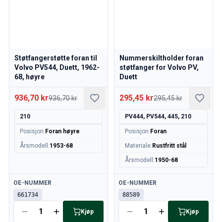
Kjølesystem
Drivlinje
Gassregulering
Chassis & Styring
Varmesystem & AC
Støtfangerstøtte foran til
Nummerskiltholder foran
Tilbehør & Øvrig
Volvo PV544, Duett, 1962-
støtfanger for Volvo PV,
68, høyre
Duett
Karosseri
Interiør
936,70 kr
295,45 kr
936,70 kr
295,45 kr
Kampanje
Månedens kampanje
210
PV444, PV544, 445, 210
Posisjon
:
Foran høyre
Posisjon
:
Foran
Årsmodell
:
1953-68
Materiale
:
Rustfritt stål
Årsmodell
:
1950-68
Tilgjengelig
Tilgjengelig
OE-NUMMER
OE-NUMMER
661734
88589
Kjøp
Kjøp