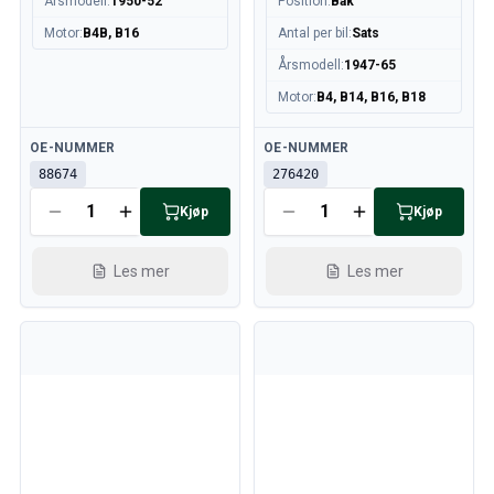
Årsmodell
:
1950-52
Position
:
Bak
Motor
:
B4B, B16
Antal per bil
:
Sats
Årsmodell
:
1947-65
Motor
:
B4, B14, B16, B18
Tilgjengelig
Tilgjengelig
OE-NUMMER
OE-NUMMER
88674
276420
Kjøp
Kjøp
Les mer
Les mer