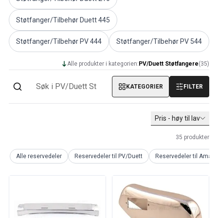
PV/Duett Motordeler
Støtfanger/Tilbehør Duett 445
Øvrig PV/Duett
PV/Duett Motorregulering
Støtfanger/Tilbehør PV 444
Støtfanger/Tilbehør PV 544
PV/Duett Varme/Friskluftsanlegg
PV/Duett Dekk/felg/navkapsler
Alle produkter i kategorien:
PV/Duett Støtfangere
(
35
)
Reservedeler til Amazon
Amazon Karosseri
KATEGORIER
FILTER
Amazon Bremsesystem
Amazon Kjølesystem
Amazon Elektrisk Anlegg
Pris - høy til lav
Amazon motordeler
35
produkter
Amazon motorregulering
Amazon drivstoff-/eksosanlegg
Alle reservedeler
Reservedeler til PV/Duett
Reservedeler til Amaz
Amazon Forvogn
Amazon interiør
Amazon Varme/Friskluft
Amazon Kraftoverføring/Bakaksel
Øvrig Amazon