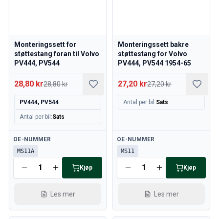
Monteringssett for
Monteringssett bakre
støttestang foran til Volvo
støttestang for Volvo
PV444, PV544
PV444, PV544 1954-65
28,80 kr
27,20 kr
28,80 kr
27,20 kr
PV444, PV544
Antal per bil
:
Sats
Antal per bil
:
Sats
Tilgjengelig
Tilgjengelig
OE-NUMMER
OE-NUMMER
MS11A
MS11
Kjøp
Kjøp
Les mer
Les mer