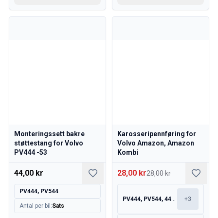
Monteringssett bakre
Karosseripennføring for
støttestang for Volvo
Volvo Amazon, Amazon
PV444 -53
Kombi
44,00 kr
28,00 kr
28,00 kr
PV444, PV544
PV444, PV544, 445, 210
+
3
Antal per bil
:
Sats