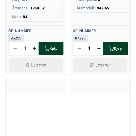
Årsmodell
:
1950-52
Årsmodell
:
1947-65
Motor
:
B4
Tilgjengelig
Tilgjengelig
OE-NUMMER
OE-NUMMER
95255
87295
Kjøp
Kjøp
Les mer
Les mer