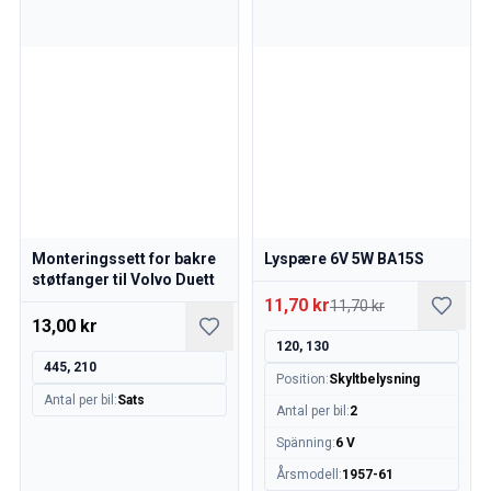
Monteringssett for bakre
Lyspære 6V 5W BA15S
støtfanger til Volvo Duett
11,70 kr
11,70 kr
13,00 kr
120, 130
445, 210
Position
:
Skyltbelysning
Antal per bil
:
Sats
Antal per bil
:
2
Spänning
:
6 V
Årsmodell
:
1957-61