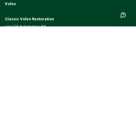
Volvo
Classic Volvo Restoration
c/o LEX Automotive AB
Mastunga 102
523 98 Hökerum
Sverige
Org.nr: 933 914 488
Få nyheter og inspirasjon først
SEND INN