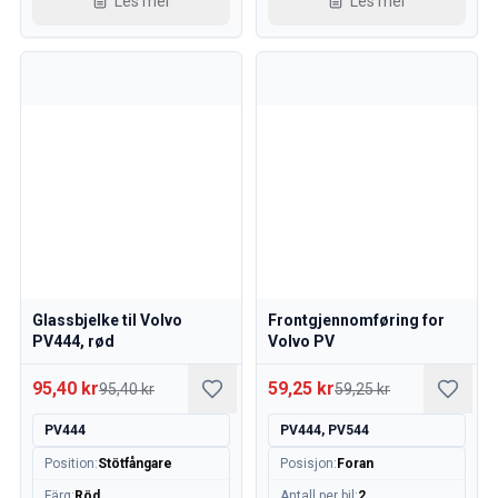
Les mer
Les mer
Glassbjelke til Volvo
Frontgjennomføring for
PV444, rød
Volvo PV
95,40 kr
59,25 kr
95,40 kr
59,25 kr
PV444
PV444, PV544
Position
:
Stötfångare
Posisjon
:
Foran
Färg
:
Röd
Antall per bil
:
2